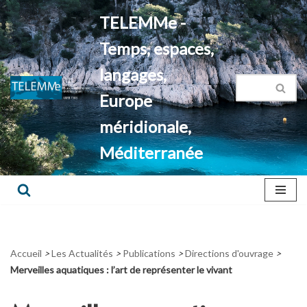
TELEMMe -
Aller
Temps, espaces,
au
contenu
langages,
Europe
méridionale,
Méditerranée
Accueil
>
Les Actualités
>
Publications
>
Directions d'ouvrage
>
Merveilles aquatiques : l’art de représenter le vivant