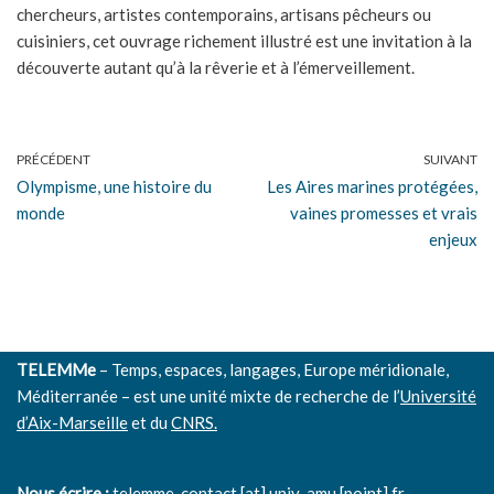
chercheurs, artistes contemporains, artisans pêcheurs ou
cuisiniers, cet ouvrage richement illustré est une invitation à la
découverte autant qu’à la rêverie et à l’émerveillement.
PRÉCÉDENT
SUIVANT
Olympisme, une histoire du
Les Aires marines protégées,
monde
vaines promesses et vrais
enjeux
TELEMMe
– Temps, espaces, langages, Europe méridionale,
Méditerranée – est une unité mixte de recherche de l’
Université
d’Aix-Marseille
et du
CNRS.
Nous écrire :
telemme-contact [at] univ-amu [point] fr