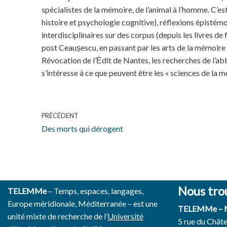
spécialistes de la mémoire, de l’animal à l’homme. C’e
histoire et psychologie cognitive), réflexions épistém
interdisciplinaires sur des corpus (depuis les livres 
post Ceaușescu, en passant par les arts de la mémoire
Révocation de l’Ėdit de Nantes, les recherches de l’abb
s’intéresse à ce que peuvent être les « sciences de la mé
PRÉCÉDENT
Des morts qui dérogent
Nous tro
TELEMMe
– Temps, espaces, langages,
Europe méridionale, Méditerranée – est une
TELEMMe –
unité mixte de recherche de l’
Université
5 rue du Chât