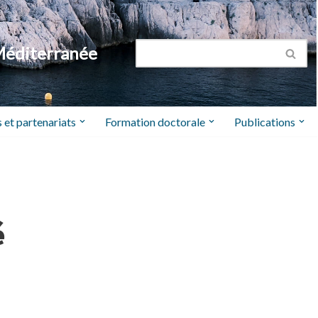
Méditerranée
 et partenariats
Formation doctorale
Publications
é