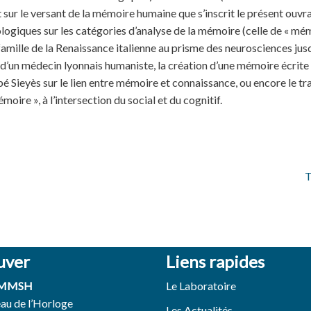
st sur le versant de la mémoire humaine que s’inscrit le présent ou
ologiques sur les catégories d’analyse de la mémoire (celle de « mém
de famille de la Renaissance italienne au prisme des neurosciences 
 d’un médecin lyonnais humaniste, la création d’une mémoire écrit
é Sieyès sur le lien entre mémoire et connaissance, ou encore le tra
moire », à l’intersection du social et du cognitif.
T
uver
Liens rapides
 MMSH
Le Laboratoire
eau de l’Horloge
Les Actualités