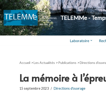
Aller
TELEMMe - Temps,
au
contenu
Laboratoire
Rec
Accueil
>
Les Actualités
>
Publications
>
Directions d'ouvr
La mémoire à l’épreu
15 septembre 2023
Directions d'ouvrage