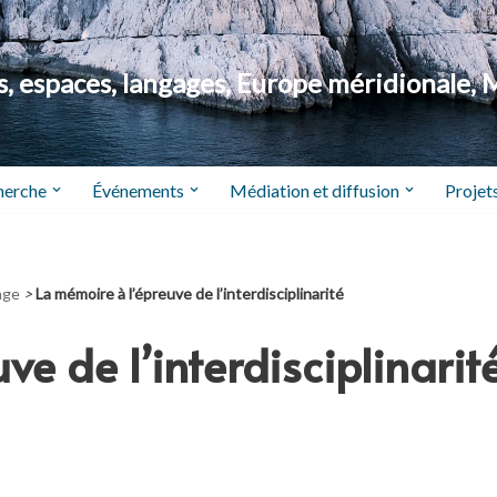
 espaces, langages, Europe méridionale, 
herche
Événements
Médiation et diffusion
Projets
age
>
La mémoire à l’épreuve de l’interdisciplinarité
ve de l’interdisciplinarit