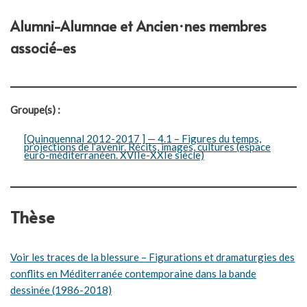
Alumni-Alumnae et Ancien·nes membres
associé-es
Groupe(s) :
[Quinquennal 2012-2017 ] — 4.1 – Figures du temps,
projections de l’avenir. Récits, images, cultures (espace
euro-méditerranéen. XVIIe-XXIe siècle)
Thèse
Voir les traces de la blessure – Figurations et dramaturgies des
conflits en Méditerranée contemporaine dans la bande
dessinée (1986-2018)