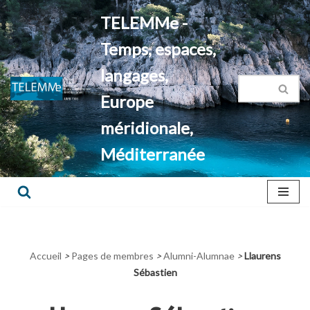
TELEMMe -
Aller
Temps, espaces,
au
contenu
langages,
Europe
méridionale,
Méditerranée
Accueil
>
Pages de membres
>
Alumni-Alumnae
>
Llaurens
Sébastien