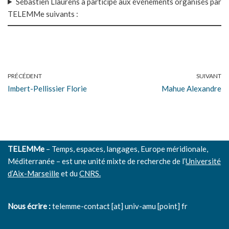
Sébastien Llaurens a participé aux événements organisés par
TELEMMe suivants :
PRÉCÉDENT
SUIVANT
Imbert-Pellissier Florie
Mahue Alexandre
TELEMMe
– Temps, espaces, langages, Europe méridionale,
Méditerranée – est une unité mixte de recherche de l’
Université
d’Aix-Marseille
et du
CNRS.
Nous écrire :
telemme-contact [at] univ-amu [point] fr