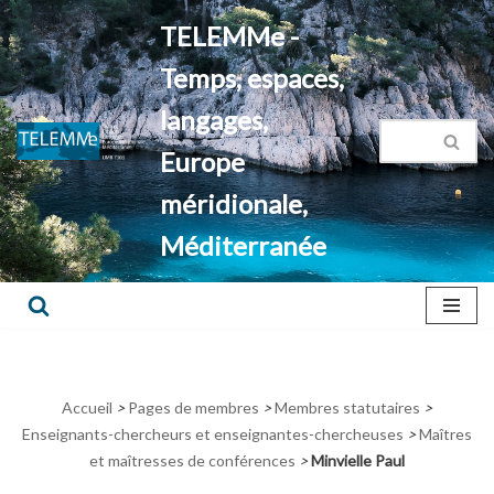
TELEMMe -
Aller
Temps, espaces,
au
contenu
langages,
Europe
méridionale,
Méditerranée
Accueil
>
Pages de membres
>
Membres statutaires
>
Enseignants-chercheurs et enseignantes-chercheuses
>
Maîtres
et maîtresses de conférences
>
Minvielle Paul