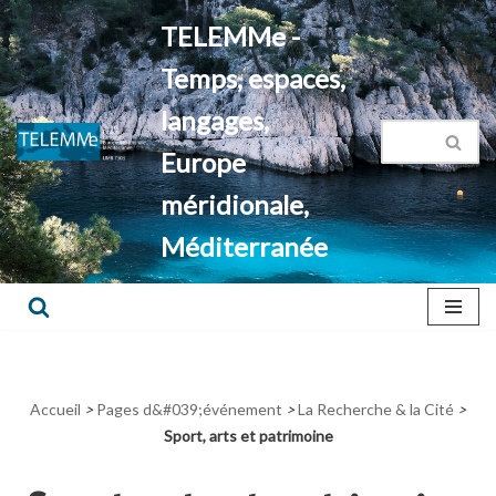
TELEMMe -
Aller
Temps, espaces,
au
contenu
langages,
Europe
méridionale,
Méditerranée
Accueil
>
Pages d&#039;événement
>
La Recherche & la Cité
>
Sport, arts et patrimoine