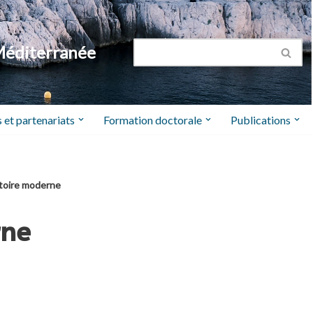
Méditerranée
 et partenariats
Formation doctorale
Publications
stoire moderne
rne