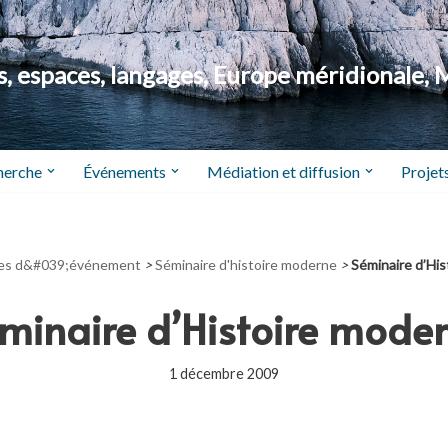
 espaces, langages, Europe méridionale, 
herche
Événements
Médiation et diffusion
Projets
es d&#039;événement
>
Séminaire d'histoire moderne
>
Séminaire d’Hi
minaire d’Histoire mode
1 décembre 2009