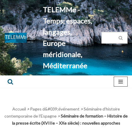
TELEMMe -
Aller
Temps, espaces,
au
contenu
langages,
Europe
méridionale,
Méditerranée
Accueil
>
Pages d&#039;événement
>
Séminaire d'histoire
contemporaine de l'Espagne
>
Séminaire de formation – Histoire de
la presse écrite (XVIIIe – XXe siècle) : nouvelles approches