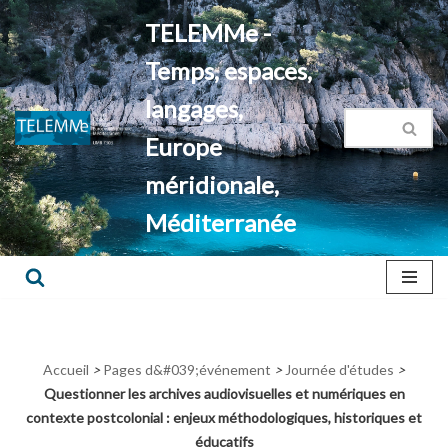
TELEMMe -
Aller
Temps, espaces,
au
contenu
langages,
Europe
méridionale,
Méditerranée
Accueil
>
Pages d&#039;événement
>
Journée d'études
>
Questionner les archives audiovisuelles et numériques en
contexte postcolonial : enjeux méthodologiques, historiques et
éducatifs