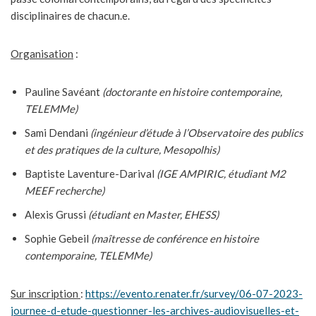
disciplinaires de chacun.e.
Organisation
:
Pauline Savéant
(doctorante en histoire contemporaine,
TELEMMe)
Sami Dendani
(ingénieur d’étude à l’Observatoire des publics
et des pratiques de la culture, Mesopolhis)
Baptiste Laventure-Darival
(IGE AMPIRIC, étudiant M2
MEEF recherche)
Alexis Grussi
(étudiant en Master, EHESS)
Sophie Gebeil
(maîtresse de conférence en histoire
contemporaine, TELEMMe)
Sur inscription
:
https://evento.renater.fr/survey/06-07-2023-
journee-d-etude-questionner-les-archives-audiovisuelles-et-