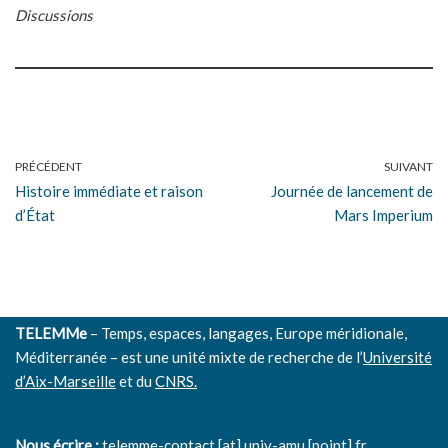
Discussions
PRÉCÉDENT
SUIVANT
Histoire immédiate et raison
Journée de lancement de
d’État
Mars Imperium
TELEMMe
– Temps, espaces, langages, Europe méridionale,
Méditerranée – est une unité mixte de recherche de l’
Université
d’Aix-Marseille
et du
CNRS.
Nous écrire :
telemme-contact [at] univ-amu [point] fr