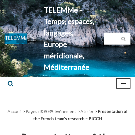
TELEMMe -
Aller
Temps, espaces,
au
contenu
langages,
Europe
méridionale,
Méditerranée
Accueil
>
Pages d&#039;événement
>
Atelier
>
Presentation of
the French team’s research – PICCH