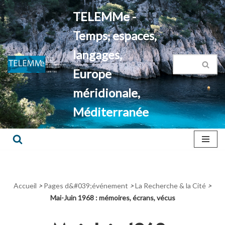
TELEMMe -
Aller
Temps, espaces,
au
contenu
langages,
Europe
méridionale,
Méditerranée
Accueil
>
Pages d&#039;événement
>
La Recherche & la Cité
>
Mai-Juin 1968 : mémoires, écrans, vécus