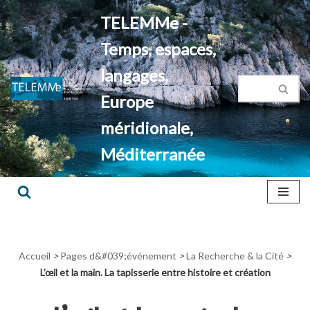
TELEMMe -
Aller
Temps, espaces,
au
contenu
langages,
Europe
méridionale,
Méditerranée
Accueil
>
Pages d&#039;événement
>
La Recherche & la Cité
>
L’œil et la main. La tapisserie entre histoire et création