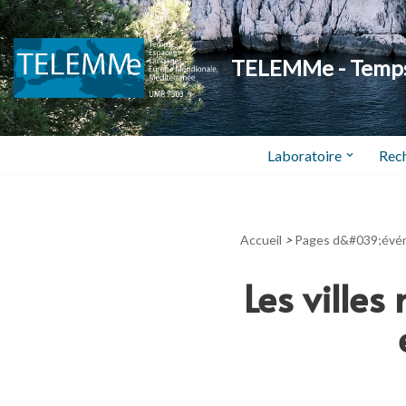
Aller
TELEMMe - Temps,
au
contenu
Laboratoire
Rec
Accueil
>
Pages d&#039;évé
Les ville