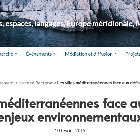
 espaces, langages, Europe méridionale, 
herche
Événements
Médiation et diffusion
Projets
nement
>
Journée Rectorat
>
Les villes méditerranéennes face aux déf
s méditerranéennes face au
enjeux environnementau
10 février 2015