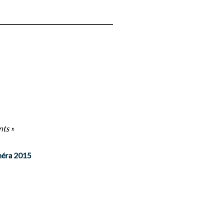
nts »
Iméra 2015