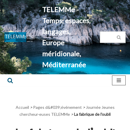
TELEMMe -
Aller
Temps, espaces,
au
contenu
langages,
Europe
méridionale,
Méditerranée
Accueil
>
Pages d&#039;événement
>
Journée Jeunes
chercheur·euses TELEMMe
>
La fabrique de l’oubli