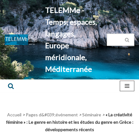
TELEMMe -
Aller
Temps, espaces,
au
contenu
langages,
Europe
méridionale,
Méditerranée
Accueil
>
Pages d&#039;événement
>
Séminaire
>
« La créativité
féminine » : Le genre en histoire et les études du genre en Grèce :
développements récents