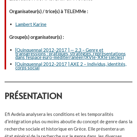
Organisateur(s) / trice(s) à TELEMMe :
Lambert Karine
Groupe(s) organisateur(s) :
[Quinquennal 2012-2017 ] — 2.3 – Genre et
transgressions : pratiques, stratégies, représentations
dans l’espace euro-méditerranéen (XVIe-XXIe siècles)
[Quinquennal 2012-2017 ] AXE 2 – Individus, identités,
corps social
PRÉSENTATION
Efi Avdela analysera les conditions et les temporalités
d’intégration plus ou moins aboutie du concept de genre dans la
recherche sociale et historique en Grèce. Elle présentera un
état général de la recherche sur le genre dans les diverses