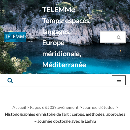
TELEMMe -
Aller
Temps, espaces,
au
contenu
langages,
Europe
méridionale,
Méditerranée
Accueil
>
Pages d&#039;événement
>
Journée d'études
>
Historiographies en histoire de l’art : corpus, méthodes, approches
– Journée doctorale avec le Larhra