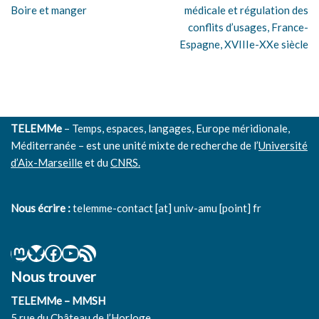
Boire et manger
médicale et régulation des
conflits d’usages, France-
Espagne, XVIIIe-XXe siècle
TELEMMe
– Temps, espaces, langages, Europe méridionale,
Méditerranée – est une unité mixte de recherche de l’
Université
d’Aix-Marseille
et du
CNRS.
Nous écrire :
telemme-contact [at] univ-amu [point] fr
Nous trouver
TELEMMe – MMSH
5 rue du Château de l’Horloge