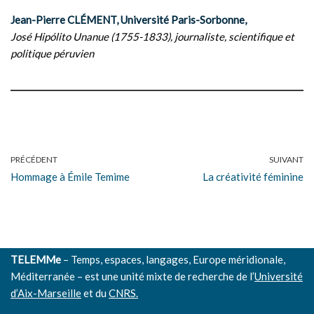
Jean-Pierre CLÉMENT, Université Paris-Sorbonne,
José Hipólito Unanue (1755-1833), journaliste, scientifique et
politique péruvien
PRÉCÉDENT
SUIVANT
Hommage à Émile Temime
La créativité féminine
TELEMMe
– Temps, espaces, langages, Europe méridionale,
Méditerranée – est une unité mixte de recherche de l’
Université
d’Aix-Marseille
et du
CNRS.