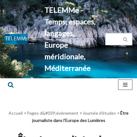
TELEMMe -
Aller
Temps, espaces,
au
contenu
langages,
Europe
méridionale,
Méditerranée
Accueil
>
Pages d&#039;événement
>
Journée d'études
>
Être
journaliste dans l’Europe des Lumières