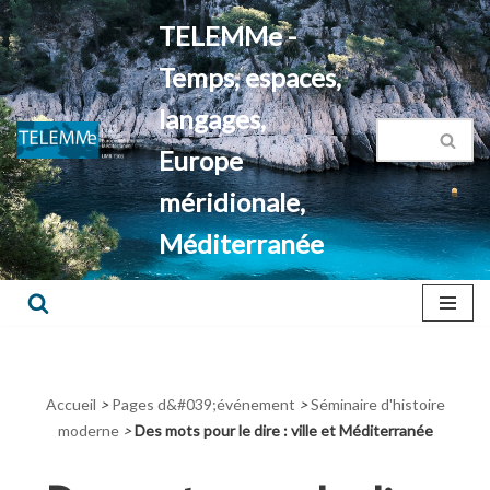
TELEMMe -
Aller
Temps, espaces,
au
contenu
langages,
Europe
méridionale,
Méditerranée
Accueil
>
Pages d&#039;événement
>
Séminaire d'histoire
moderne
>
Des mots pour le dire : ville et Méditerranée