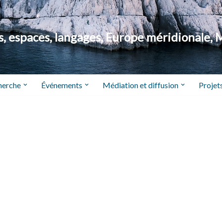
 espaces, langages, Europe méridionale, 
herche
Événements
Médiation et diffusion
Projets