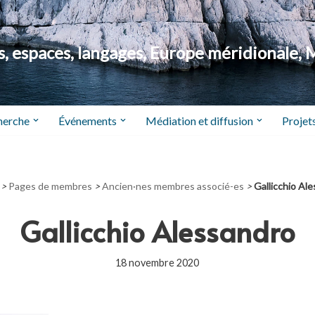
 espaces, langages, Europe méridionale, 
herche
Événements
Médiation et diffusion
Projets
>
Pages de membres
>
Ancien·nes membres associé-es
>
Gallicchio Al
Gallicchio Alessandro
18 novembre 2020