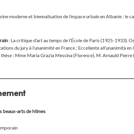
ine moderne et biennalisation de l’espace urbain en Albanie : le cas
orain
: La critique d’art au temps de l’École de Paris (1925-1933). Os
citations du jury à l’unanimité en France ; Eccellente all’unanimità 
e thèse : Mme Maria Grazia Messina (Florence), M. Arnauld Pierr
gnement
es beaux-arts de Nîmes
temporain