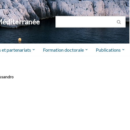
Méditerranée
 et partenariats
Formation doctorale
Publications
essandro