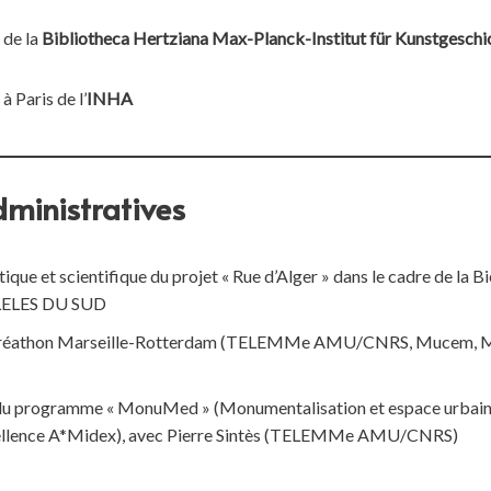
 de la
Bibliotheca Hertziana Max-Planck-Institut für Kunstgeschi
à Paris de l’
INHA
dministratives
tique et scientifique du projet « Rue d’Alger » dans le cadre de la 
LELES DU SUD
u Créathon Marseille-Rotterdam (TELEMMe AMU/CNRS, Mucem, M
du programme « MonuMed » (Monumentalisation et espace urbain d
xcellence A*Midex), avec Pierre Sintès (TELEMMe AMU/CNRS)