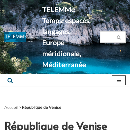
TELEMMe -
Aller
Temps, espaces,
au
contenu
langages,
Europe
méridionale,
Méditerranée
Accueil
>
République de Venise
République de Venise