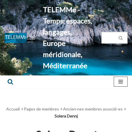
TELEMMe -
Aller
Temps, espaces,
au
contenu
langages,
Europe
méridionale,
Méditerranée
Accueil
>
Pages de membres
>
Ancien·nes membres associé-es
>
Solera Dennj