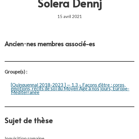
Solera Dennj
15 avril 2021
Ancien·nes membres associé-es
Groupe(s) :
[Quinquennal 2018-2023 ] — 1.3 – Façons d’être : corps,
émotions, récits de soi du Moyen Âge à nos jours, Europe-
Méditerranée
Sujet de thèse
Inquisition romaine