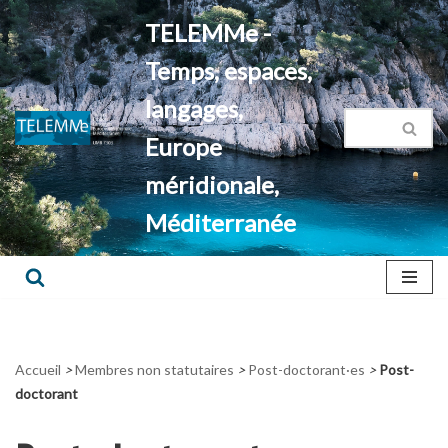
TELEMMe -
Aller
Temps, espaces,
au
contenu
langages,
Europe
méridionale,
Méditerranée
Accueil
>
Membres non statutaires
>
Post-doctorant·es
>
Post-
doctorant