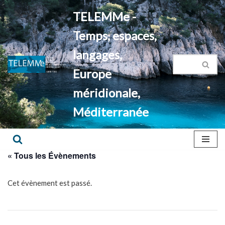
TELEMMe -
Aller
Temps, espaces,
au
contenu
langages,
Europe
méridionale,
Méditerranée
« Tous les Évènements
Cet évènement est passé.