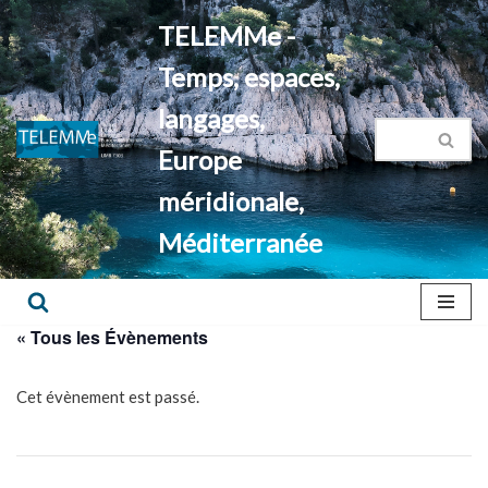
TELEMMe -
Aller
Temps, espaces,
au
contenu
langages,
Europe
méridionale,
Méditerranée
« Tous les Évènements
Cet évènement est passé.