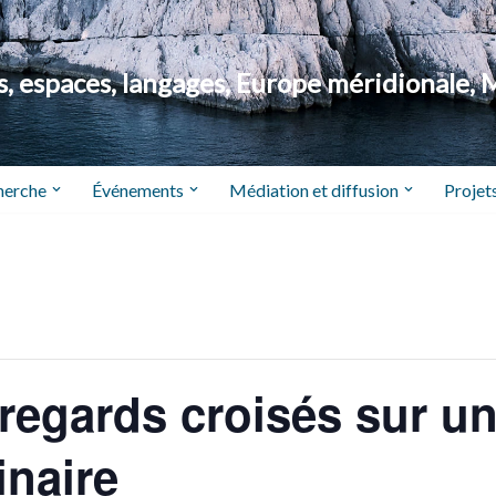
 espaces, langages, Europe méridionale, 
herche
Événements
Médiation et diffusion
Projets
 regards croisés sur un
inaire