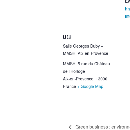
Év
his
int
LIEU
Salle Georges Duby –
MMSH, Aix-en-Provence
MMSH, 5 rue du Château
de l'Horloge
Aix-en-Provence
,
13090
France
+ Google Map
Green business : environne