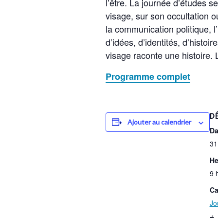
l’être. La journée d’études s
visage, sur son occultation o
la communication politique, l
d’idées, d’identités, d’histoi
visage raconte une histoire. 
Programme complet
DÉ
Ajouter au calendrier
Da
31
He
9 
Ca
Jo