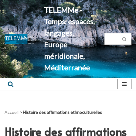
TELEMMe -
Aller
Temps, espaces,
au
contenu
langages,
Europe
méridionale,
Méditerranée
Accueil
>
Histoire des affirmations ethnoculturelles
Histoire des affirmations