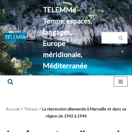
TELEMMe -
Aller
Temps, espaces,
au
contenu
langages,
Europe
méridionale,
Méditerranée
Accueil
>
Thèses
>
La répression allemande à Marseille et dans sa
région de 1942 à 1944