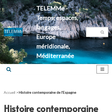
TELEMMe -
Aller
Temps, espaces,
au
contenu
langages,
Europe
méridionale,
Méditerranée
Accueil
>
Histoire contemporaine de l'Espagne
Histoire contemporaine