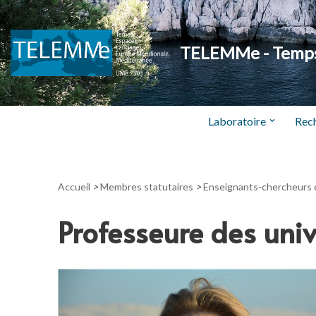
Aller
TELEMMe - Temps,
au
contenu
Laboratoire
Rec
Accueil
>
Membres statutaires
>
Enseignants-chercheurs 
Professeure des univ