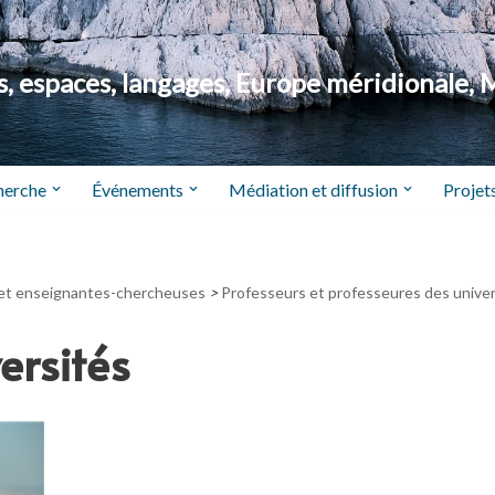
 espaces, langages, Europe méridionale, 
herche
Événements
Médiation et diffusion
Projets
et enseignantes-chercheuses
>
Professeurs et professeures des univer
ersités