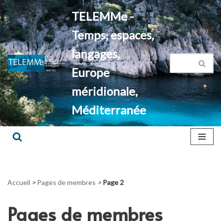
TELEMMe -
Aller
Temps, espaces,
au
contenu
langages,
Europe
méridionale,
Méditerranée
Accueil
>
Pages de membres
>
Page 2
Pages de membres