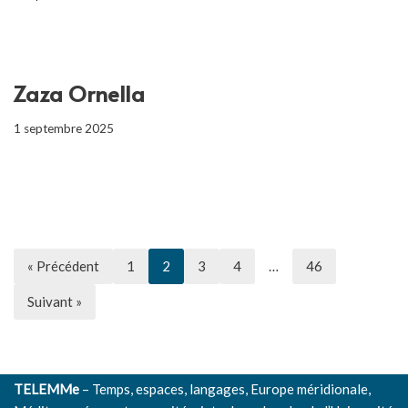
Zaza Ornella
1 septembre 2025
« Précédent
1
2
3
4
…
46
Suivant »
TELEMMe
– Temps, espaces, langages, Europe méridionale,