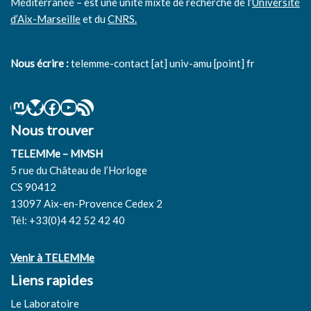
Méditerranée – est une unité mixte de recherche de l’
Université
d’Aix-Marseille
et du
CNRS.
Nous écrire :
telemme-contact [at] univ-amu [point] fr
Nous trouver
TELEMMe – MMSH
5 rue du Château de l’Horloge
CS 90412
13097 Aix-en-Provence Cedex 2
Tél: +33(0)4 42 52 42 40
Venir à TELEMMe
Liens rapides
Le Laboratoire