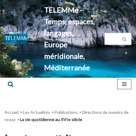
TELEMMe -
Aller
Temps, espaces,
au
contenu
langages,
Europe
méridionale,
Méditerranée
Accueil
>
Les Actualités
>
Publications
>
Directions de numéro de
revue
>
La vie quotidienne au XVIe siècle