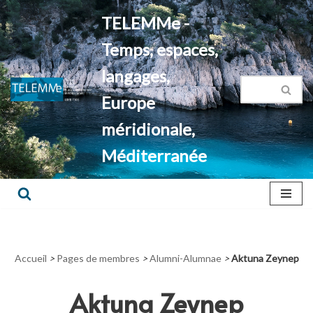
TELEMMe -
Aller
Temps, espaces,
au
contenu
langages,
Europe
méridionale,
Méditerranée
Accueil
>
Pages de membres
>
Alumni-Alumnae
>
Aktuna Zeynep
Aktuna Zeynep