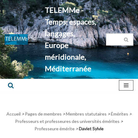
TELEMMe -
Aller
Temps, espaces,
au
contenu
langages,
Europe
méridionale,
Méditerranée
Accueil
>
Pages de membres
>
Membres statutaires
>
Émérites
>
Professeurs et professeures des universités émérites
>
Professeure émérite
>
Daviet Sylvie