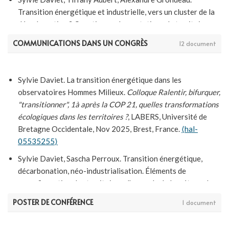
Transition énergétique et industrielle, vers un cluster de la
décarbonation ? Questionner les mutations du territoire
industrialo-portuaire Fos-Étang de Berre.
Technologie et
COMMUNICATIONS DANS UN CONGRÈS
12 document
innovation
, 2025, 10 (4), pp.136-152.
⟨10.21494/ISTE.OP.2025.1338⟩
.
⟨hal-05385301⟩
Sylvie Daviet, Sascha Perroux, Sébastien Velut.
Sylvie Daviet. La transition énergétique dans les
Modernisation écologique, territorialisation et
observatoires Hommes Milieux.
Colloque Ralentir, bifurquer,
gouvernance de la transition.
Annales de géographie
, 2025,
"transitionner", 1à après la COP 21, quelles transformations
n° 764 (4), pp.51-75.
⟨10.3917/ag.764.0051⟩
.
⟨hal-
écologiques dans les territoires ?
, LABERS, Université de
05534152⟩
Bretagne Occidentale, Nov 2025, Brest, France.
⟨hal-
05535255⟩
Sylvie Daviet, Alexandra Schleyer-Lindenmann, Jean-Claude
Raynal, Pierre Batteau, Yves Noack. The Provence
Sylvie Daviet, Sascha Perroux. Transition énergétique,
Coalfield: trajectory, assessment and prospective.
Comptes
décarbonation, néo-industrialisation. Éléments de
Rendus. Géoscience
, 2024, 356 (S3), pp.1-16.
reconfiguration des territoires : l'exemple de la métropole
⟨10.5802/crgeos.223⟩
.
⟨hal-04219866⟩
Aix-Marseille Provence.
Green business : environnement et
POSTER DE CONFÉRENCE
1 document
profits à l'âge industriel
, May 2024, Marseille, France.
⟨hal-
Sylvie Daviet, Nadia Benalouache. Enjeux énergétiques en
04601263⟩
Méditerranée : la fin d’un cycle ?.
Pouvoirs - Revue française