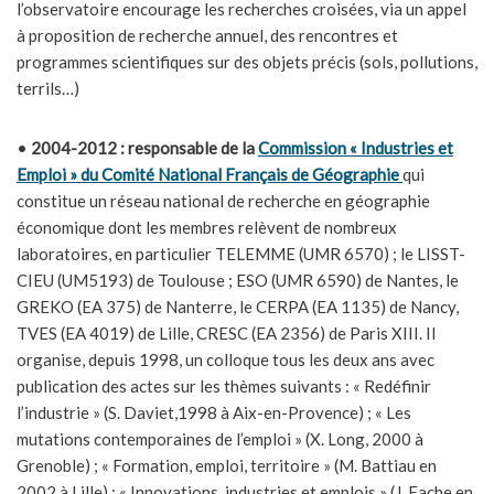
l’observatoire encourage les recherches croisées, via un appel
à proposition de recherche annuel, des rencontres et
programmes scientifiques sur des objets précis (sols, pollutions,
terrils…)
•
2004-2012 : responsable de la
Commission « Industries et
Emploi » du Comité National Français de Géographie
qui
constitue un réseau national de recherche en géographie
économique dont les membres relèvent de nombreux
laboratoires, en particulier TELEMME (UMR 6570) ; le LISST-
CIEU (UM5193) de Toulouse ; ESO (UMR 6590) de Nantes, le
GREKO (EA 375) de Nanterre, le CERPA (EA 1135) de Nancy,
TVES (EA 4019) de Lille, CRESC (EA 2356) de Paris XIII. Il
organise, depuis 1998, un colloque tous les deux ans avec
publication des actes sur les thèmes suivants : « Redéfinir
l’industrie » (S. Daviet,1998 à Aix-en-Provence) ; « Les
mutations contemporaines de l’emploi » (X. Long, 2000 à
Grenoble) ; « Formation, emploi, territoire » (M. Battiau en
2002 à Lille) ; « Innovations, industries et emplois » (J. Fache en