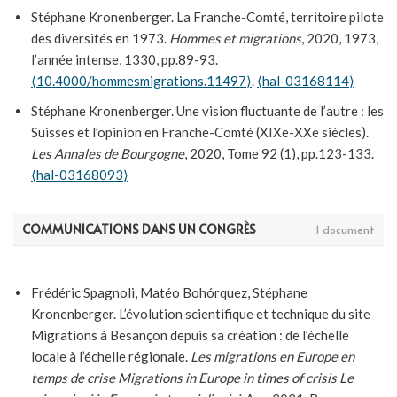
Stéphane Kronenberger. La Franche-Comté, territoire pilote
des diversités en 1973.
Hommes et migrations
, 2020, 1973,
l’année intense, 1330, pp.89-93.
⟨10.4000/hommesmigrations.11497⟩
.
⟨hal-03168114⟩
Stéphane Kronenberger. Une vision fluctuante de l’autre : les
Suisses et l’opinion en Franche-Comté (XIXe-XXe siècles).
Les Annales de Bourgogne
, 2020, Tome 92 (1), pp.123-133.
⟨hal-03168093⟩
Stéphane Kronenberger. Les O. S. immigrés à l’écran.
Hommes et migrations
, 2016, 1983, le tournant médiatique,
COMMUNICATIONS DANS UN CONGRÈS
1 document
1313, https://hommesmigrations.revues.org/3559.
⟨10.4000/hommesmigrations.3559⟩
.
⟨hal-01441917⟩
Frédéric Spagnoli, Matéo Bohórquez, Stéphane
Kronenberger. L’évolution scientifique et technique du site
Migrations à Besançon depuis sa création : de l’échelle
locale à l’échelle régionale.
Les migrations en Europe en
temps de crise Migrations in Europe in times of crisis Le