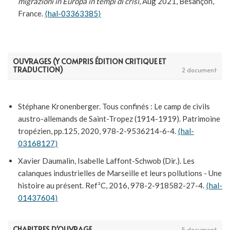
migrazioni in Europa in tempi di crisi
, Aug 2021, Besançon,
France.
⟨hal-03363385⟩
OUVRAGES (Y COMPRIS ÉDITION CRITIQUE ET
TRADUCTION)
2 document
Stéphane Kronenberger. Tous confinés : Le camp de civils
austro-allemands de Saint-Tropez (1914-1919). Patrimoine
tropézien, pp.125, 2020, 978-2-9536214-6-4.
⟨hal-
03168127⟩
Xavier Daumalin, Isabelle Laffont-Schwob (Dir.). Les
calanques industrielles de Marseille et leurs pollutions - Une
histoire au présent. Ref²C, 2016, 978-2-918582-27-4.
⟨hal-
01437604⟩
CHAPITRES D'OUVRAGE
5 document