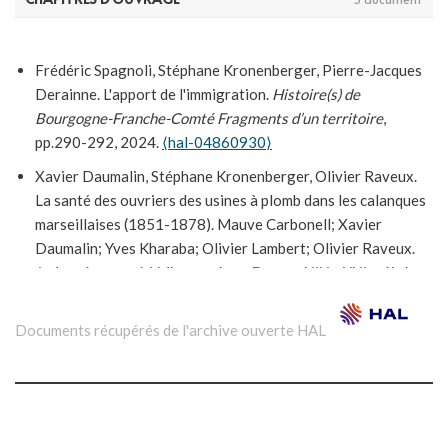
Frédéric Spagnoli, Stéphane Kronenberger, Pierre-Jacques
Derainne. L'apport de l'immigration.
Histoire(s) de
Bourgogne-Franche-Comté Fragments d’un territoire
,
pp.290-292, 2024.
⟨hal-04860930⟩
Xavier Daumalin, Stéphane Kronenberger, Olivier Raveux.
La santé des ouvriers des usines à plomb dans les calanques
marseillaises (1851-1878). Mauve Carbonell; Xavier
Daumalin; Yves Kharaba; Olivier Lambert; Olivier Raveux.
Industrie entre Méditerranée et Europe, XIXe-XXIe siècle
,
Presses Universitaires de Provence
, pp.79-92, 2019, Le
temps de l'histoire, 9791032002155.
⟨hal-02542073⟩
Documents récupérés de l'archive ouverte HAL
Stéphane Kronenberger. Loger les Nord-Africains dans le
Nord Franche-Comté (1945-1962). Riadh Ben Khalifa.
Étrangers au Maghreb, Maghrébins à l’étranger (XVIIe-XXIe
siècles). Encadrement, identités et représentations
,