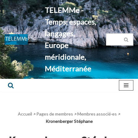
TELEMMe -
Aller
Temps, espaces,
au
contenu
langages,
Europe
méridionale,
Méditerranée
Accueil
>
Pages de membres
>
Membres associé·es
>
Kronenberger Stéphane