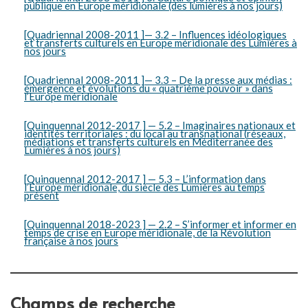
publique en Europe méridionale (des lumières à nos jours)
[Quadriennal 2008-2011 ]— 3.2 – Influences idéologiques
et transferts culturels en Europe méridionale des Lumières à
nos jours
[Quadriennal 2008-2011 ]— 3.3 – De la presse aux médias :
émergence et évolutions du « quatrième pouvoir » dans
l’Europe méridionale
[Quinquennal 2012-2017 ] — 5.2 – Imaginaires nationaux et
identités territoriales : du local au transnational (réseaux,
médiations et transferts culturels en Méditerranée des
Lumières à nos jours)
[Quinquennal 2012-2017 ] — 5.3 – L’information dans
l’Europe méridionale, du siècle des Lumières au temps
présent
[Quinquennal 2018-2023 ] — 2.2 – S’informer et informer en
temps de crise en Europe méridionale, de la Révolution
française à nos jours
Champs de recherche