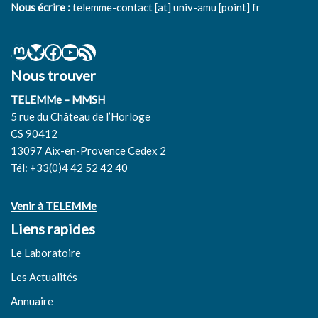
Nous écrire :
telemme-contact [at] univ-amu [point] fr
Severiano Rojo Hernandez. Stéréotypes et discours
journalistiques au Pays basque pendant la Guerre d'Espagne
(1936 -1939) .
Iberic@l
, 2016, Les stéréotypes dans la
construction des identités nationales depuis une
Nous trouver
perspective transnationale, 10, http://iberical.paris-
sorbonne.fr/wp-content/uploads/2017/02/Pages-from-
TELEMMe – MMSH
Iberic@l-no10-automne-2016-Final-5.pdf.
⟨hal-01474377⟩
5 rue du Château de l’Horloge
CS 90412
Severiano Rojo. Stéréotypes et discours journalistiques au
13097 Aix-en-Provence Cedex 2
Pays basque pendant la Guerre d’Espagne (1936 -1939).
Tél: +33(0)4 42 52 42 40
Iberic@l
, 2016, 10, pp.65-92.
⟨hal-03815513⟩
Severiano Rojo Hernandez. La presse face aux contraintes
Venir à TELEMMe
de la guerre : les quotidiens basques antifascistes et la
Liens rapides
Guerre Civile (1936-1937)..
El Argonauta Epañol
, 2009, 6,
10 p.
⟨hal-00483792⟩
Le Laboratoire
Severiano Rojo Hernandez. Entre rupture et continuité : la
Les Actualités
guerre civile espagnole, fabrique de la presse (Pays basque
Annuaire
1936-1937)..
Sancho el Sabio
, 2009, 30, pp.97-114.
⟨hal-