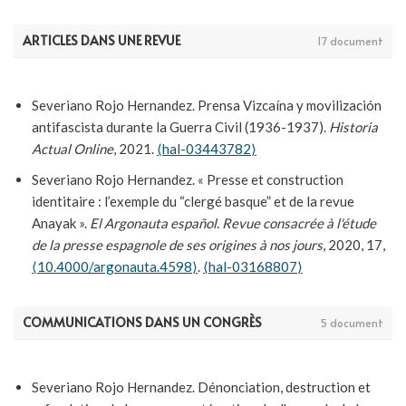
ARTICLES DANS UNE REVUE
17 document
Severiano Rojo Hernandez. Prensa Vizcaína y movilización
antifascista durante la Guerra Civil (1936-1937).
Historia
Actual Online
, 2021.
⟨hal-03443782⟩
Severiano Rojo Hernandez. « Presse et construction
identitaire : l’exemple du “clergé basque” et de la revue
Anayak ».
El Argonauta español. Revue consacrée à l'étude
de la presse espagnole de ses origines à nos jours
, 2020, 17,
⟨10.4000/argonauta.4598⟩
.
⟨hal-03168807⟩
Severiano Rojo Hernandez. « De la banalité du mal : délation
et franquisme ».
Amnis - Revue de civilisation
COMMUNICATIONS DANS UN CONGRÈS
5 document
contemporaine, Europe/Amériques
, 2018, Stéréotypes et
solidification des imaginaires nationaux : regards croisés,
numéro spécial.
⟨hal-03168811⟩
Severiano Rojo Hernandez. Dénonciation, destruction et