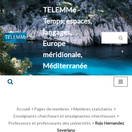
TELEMMe -
Aller
Temps, espaces,
au
contenu
langages,
Europe
méridionale,
Méditerranée
Accueil
>
Pages de membres
>
Membres statutaires
>
Enseignants-chercheurs et enseignantes-chercheuses
>
Professeurs et professeures des universités
>
Rojo Hernandez
Severiano