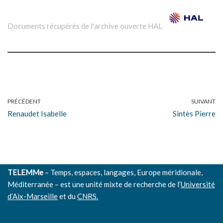
Oct 2006, Caen, France. pp.203-211.
⟨hal-00483814⟩
⟨hal-01991939⟩
Severiano Rojo Hernandez. Presse et délation au Pays
Documents récupérés de l'archive ouverte HAL
basque pendant la Guerre civile (1936-1937).
Cahiers de
civilisation espagnole contemporaine (de 1808 au temps
présent), Histoire politique, économique, sociale et
culturelle
, 2016, 16,
https://journals.openedition.org/ccec/6176.
⟨10.4000/ccec.6176⟩
.
⟨hal-01475521⟩
PRÉCÉDENT
SUIVANT
Severiano Rojo Hernandez, Matilde Eiroa San Francisco. La
Renaudet Isabelle
Sintès Pierre
prensa y el levantamiento militar del 18 de julio de 1936.
Introducción.
El Argonauta Español
, 2016, La prensa y el
levantamiento militar del 18 de julio de 1936, 13,
https://argonauta.revues.org/2410.
⟨hal-01475716⟩
TELEMMe
– Temps, espaces, langages, Europe méridionale,
Severiano Rojo Hernandez. Ruinas y propaganda durante la
Méditerranée – est une unité mixte de recherche de l’
Université
Guerra Civil: el ejemplo de la prensa vasca antifascista
d’Aix-Marseille
et du
CNRS.
(1936-1937).
Historia Contemporánea
, 2016, 52, pp.2211 -
234.
⟨10.1387/hc.15740⟩
.
⟨hal-01475727⟩