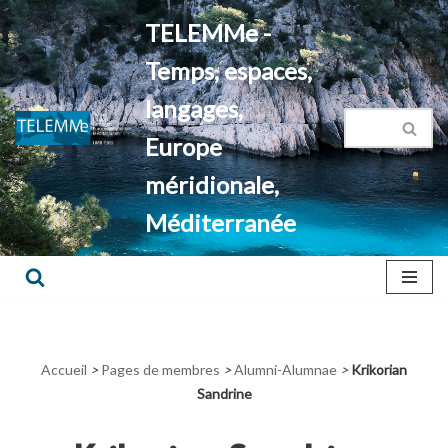
TELEMMe -
Aller
Temps, espaces,
au
contenu
langages,
Europe
méridionale,
Méditerranée
Accueil
>
Pages de membres
>
Alumni-Alumnae
>
Krikorian
Sandrine