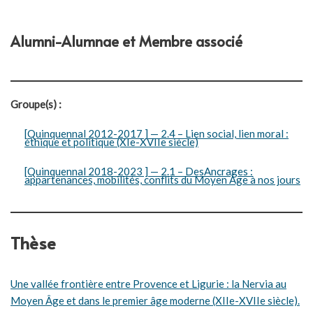
Alumni-Alumnae et Membre associé
Groupe(s) :
[Quinquennal 2012-2017 ] — 2.4 – Lien social, lien moral :
éthique et politique (XIe-XVIIe siècle)
[Quinquennal 2018-2023 ] — 2.1 – DesAncrages :
appartenances, mobilités, conflits du Moyen Âge à nos jours
Thèse
Une vallée frontière entre Provence et Ligurie : la Nervia au
Moyen Âge et dans le premier âge moderne (XIIe-XVIIe siècle).