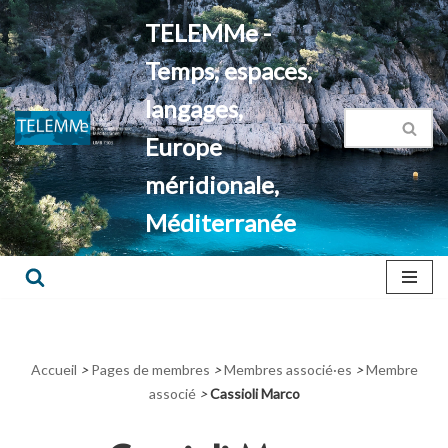
TELEMMe -
Aller
Temps, espaces,
au
contenu
langages,
Europe
méridionale,
Méditerranée
Accueil
>
Pages de membres
>
Membres associé·es
>
Membre
associé
>
Cassioli Marco