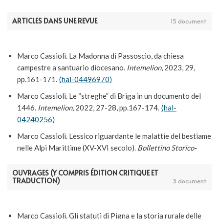
ARTICLES DANS UNE REVUE
15 document
Marco Cassioli. La Madonna di Passoscio, da chiesa
campestre a santuario diocesano.
Intemelion
, 2023, 29,
pp.161-171.
⟨hal-04496970⟩
Marco Cassioli. Le “streghe” di Briga in un documento del
1446.
Intemelion
, 2022, 27-28, pp.167-174.
⟨hal-
04240256⟩
Marco Cassioli. Lessico riguardante le malattie del bestiame
nelle Alpi Marittime (XV-XVI secolo).
Bollettino Storico-
Bibliografico Subalpino
, 2020, CXVIII (1), pp.197-205.
⟨hal-
03537244⟩
OUVRAGES (Y COMPRIS ÉDITION CRITIQUE ET
TRADUCTION)
3 document
Marco Cassioli. I beni del priorato benedettino di S. Michele
di Ventimiglia in un quaderno del primo Cinquecento.
Benedictina
, 2020, 67 (1), pp.81-91.
⟨hal-03537263⟩
Marco Cassioli. Gli statuti di Pigna e la storia rurale delle