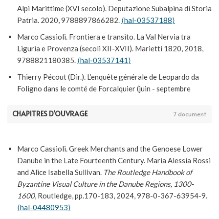
Alpi Marittime (XVI secolo). Deputazione Subalpina di Storia
Marco Cassioli. Mobility and Wax Trade in the Black Sea
Patria. 2020, 9788897866282.
⟨hal-03537188⟩
Region: The Merchants of Kilia, 1360-1361.
Hiperboreea
,
2020, 7 (1), pp.1-16.
⟨hal-03537234⟩
Marco Cassioli. Frontiera e transito. La Val Nervia tra
Liguria e Provenza (secoli XII-XVII). Marietti 1820, 2018,
Marco Cassioli. I tartari di Bessarabia e l’Impero russo: la
9788821180385.
⟨hal-03537141⟩
convenzione del 1770.
Romanoslavica
, 2018, LIII (3), pp.75-
84.
⟨hal-03539263⟩
Thierry Pécout (Dir.). L’enquête générale de Leopardo da
Foligno dans le comté de Forcalquier (juin - septembre
Marco Cassioli. Donare pesce e i suoi significati. Intorno al
1332). Éditions du Comité des travaux historiques et
più antico documento slavo-romeno riguardante Chilia
scientifiques, 74, 1285 p., 2017, Collection de documents
(1446).
Revista Arhivelor / Archives Review
, 2017, XCIV (1-
CHAPITRES D'OUVRAGE
7 document
inédits sur l'histoire de France, 978-2-7355-0848-8.
2), pp.33-43.
⟨hal-03537285⟩
⟨halshs-01794029⟩
Marco Cassioli. Allevamento e tradizione sulle Alpi liguri.
Marco Cassioli. Greek Merchants and the Genoese Lower
Analisi di un contratto di affitto degli ovini (XVI secolo).
Danube in the Late Fourteenth Century. Maria Alessia Rossi
Bollettino Storico-Bibliografico Subalpino
, 2017, CXV (1),
and Alice Isabella Sullivan.
The Routledge Handbook of
pp.173-184.
⟨hal-03537215⟩
Byzantine Visual Culture in the Danube Regions, 1300-
Marco Cassioli. Lo spettro della pace di Belgrado nella
1600
, Routledge, pp.170-183, 2024, 978-0-367-63954-9.
“Rimostranza alla corte di Roma” di Joseph Maria von Thun-
⟨hal-04480953⟩
Hohenstein (1742).
Savremena politika i upravljanje
, 2017,