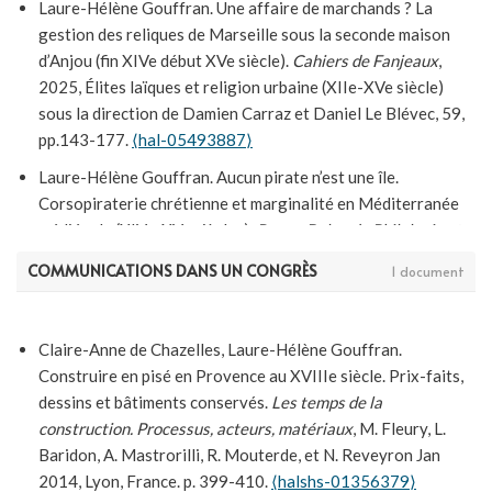
Laure-Hélène Gouffran. Une affaire de marchands ? La
gestion des reliques de Marseille sous la seconde maison
d’Anjou (fin XIVe début XVe siècle).
Cahiers de Fanjeaux
,
2025, Élites laïques et religion urbaine (XIIe-XVe siècle)
sous la direction de Damien Carraz et Daniel Le Blévec, 59,
pp.143-177.
⟨hal-05493887⟩
Laure-Hélène Gouffran. Aucun pirate n’est une île.
Corsopiraterie chrétienne et marginalité en Méditerranée
médiévale (XIVe-XVe siècles).
Revue Belge de Philologie et
d’Histoire – Belgisch Tijdschrift voor Filologie en
COMMUNICATIONS DANS UN CONGRÈS
1 document
Geschiedenis
, 2024, 102, pp.287-302.
⟨hal-05503640⟩
Laure-Hélène Gouffran. Blow-up. Une enquête dans le fonds
Roquefort des archives municipales de Marseille.
Rives
Claire-Anne de Chazelles, Laure-Hélène Gouffran.
Méditerranéennes
, 2021, Dossier. Corpus textuel, individus
Construire en pisé en Provence au XVIIIe siècle. Prix-faits,
et groupes sociaux, 62,
⟨10.4000/rives.8569⟩
.
⟨hal-
dessins et bâtiments conservés.
Les temps de la
03464570⟩
construction. Processus, acteurs, matériaux
, M. Fleury, L.
Baridon, A. Mastrorilli, R. Mouterde, et N. Reveyron Jan
Laure-Hélène Gouffran. Marsella frente a los “abominables
2014, Lyon, France. p. 399-410.
⟨halshs-01356379⟩
catalanes”: una implementación urbana de la guerra de corso