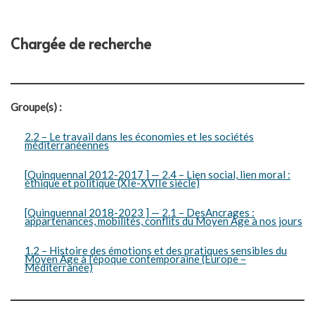
Chargée de recherche
Groupe(s) :
2.2 – Le travail dans les économies et les sociétés
méditerranéennes
[Quinquennal 2012-2017 ] — 2.4 – Lien social, lien moral :
éthique et politique (XIe-XVIIe siècle)
[Quinquennal 2018-2023 ] — 2.1 – DesAncrages :
appartenances, mobilités, conflits du Moyen Âge à nos jours
1.2 – Histoire des émotions et des pratiques sensibles du
Moyen Âge à l’époque contemporaine (Europe –
Méditerranée)