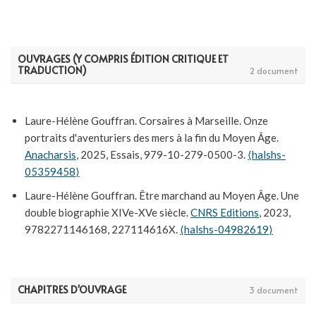
en el Mediterráneo (1380-1431).
En la España Medieval
,
2020, 43,
⟨10.5209/elem.68646⟩
.
⟨hal-02798828⟩
Laure-Hélène Gouffran. LES ACTEURS DE L'ASSISTANCE:
OUVRAGES (Y COMPRIS ÉDITION CRITIQUE ET
TRADUCTION)
2 document
HÔPITAUX ET ÉLITES URBAINES À MARSEILLE À LA FIN
DU MOYEN ÂGE (FIN XIVE-DÉBUT XVE SIÈCLE).
Mediterranea. Ricerche Storiche
, 2016.
⟨hal-02560750⟩
Laure-Hélène Gouffran. Corsaires à Marseille. Onze
Laure-Hélène Gouffran. Yau vos regracii votre amor.
portraits d'aventuriers des mers à la fin du Moyen Âge.
Amitiés marchandes à la fin du XIVe siècle.
Perspectivia.net
,
Anacharsis
, 2025, Essais, 979-10-279-0500-3.
⟨halshs-
2013, Amitié. Un lien politique et social en Allemagne et en
05359458⟩
France, XIIe–XIXe siècle.
⟨hal-02615440⟩
Laure-Hélène Gouffran. Être marchand au Moyen Âge. Une
Laure-Hélène Gouffran. L'écriture comptable d'un marchand
double biographie XIVe-XVe siècle.
CNRS Editions
, 2023,
provençal au tournant du XVe siècle : les comptabilités de
9782271146168, 227114616X.
⟨halshs-04982619⟩
Bertrand Rocaforti d'Hyères.
Comptabilité(S) : Revue
d'histoire des comptabilités
, 2012, Le vocabulaire et la
rhétorique des comptabilités médiévales, 4.
⟨hal-02615433⟩
CHAPITRES D'OUVRAGE
3 document