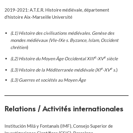
2019-2021: A.T.E.R. Histoire médiévale, département
d’histoire Aix-Marseille Université
(L1) Histoire des civilisations médiévales. Genèse des
mondes médiévaux (VIe-IXe s. Byzance, Islam, Occident
chrétien
)
e
e
(L2) Histoire du Moyen Âge Occidental XIII
-XV
siècle
e
e
(L3) Histoire de la Méditerranée médiévale (XI
-XV
s
.)
(L3) Guerres et sociétés au Moyen Âge
Relations / Activités internationales
Institución Milá y Fontanals (IMF), Consejo Superior de
Investigaciones Científicas (CSIC), Barcelone