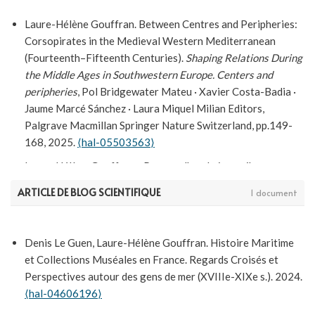
Laure-Hélène Gouffran. Between Centres and Peripheries:
Corsopirates in the Medieval Western Mediterranean
(Fourteenth–Fifteenth Centuries).
Shaping Relations During
the Middle Ages in Southwestern Europe. Centers and
peripheries
, Pol Bridgewater Mateu · Xavier Costa-Badia ·
Jaume Marcé Sánchez · Laura Miquel Milian Editors,
Palgrave Macmillan Springer Nature Switzerland, pp.149-
168, 2025.
⟨hal-05503563⟩
Laure-Hélène Gouffran. «Pro coralhando in maribus
Sardinie». Trafic du corail d’Alghero et activités
ARTICLE DE BLOG SCIENTIFIQUE
1 document
commerciales marseillaises (seconde moitié du XIVe siècle).
Commercio, finanza e guerra nella Sardegna tardomedievale
,
2017.
⟨hal-02615426⟩
Denis Le Guen, Laure-Hélène Gouffran. Histoire Maritime
Laure-Hélène Gouffran. La construction d’une identité
et Collections Muséales en France. Regards Croisés et
marchande, l’exemple de Bertrand Roquefort au XVe siècle.
Perspectives autour des gens de mer (XVIIIe-XIXe s.). 2024.
J.-P. Boyer, A. Mailloux, L. Verdon (dir.), Identités angevines.
⟨hal-04606196⟩
Entre Provence et Naples, XIIIe-XVe siècles
, Presses