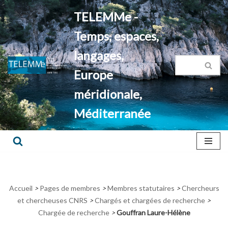
TELEMMe -
Aller
Temps, espaces,
au
contenu
langages,
Europe
méridionale,
Méditerranée
Accueil
>
Pages de membres
>
Membres statutaires
>
Chercheurs
et chercheuses CNRS
>
Chargés et chargées de recherche
>
Chargée de recherche
>
Gouffran Laure-Hélène