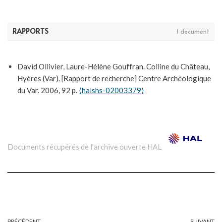
Universitaires de Provence, 2016.
⟨hal-02615444⟩
RAPPORTS
1 document
David Ollivier, Laure-Hélène Gouffran. Colline du Château,
Hyères (Var). [Rapport de recherche] Centre Archéologique
du Var. 2006, 92 p.
⟨halshs-02003379⟩
Documents récupérés de l'archive ouverte HAL
PRÉCÉDENT
SUIVANT