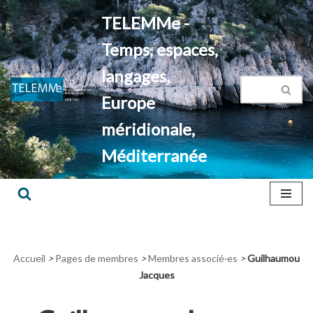
TELEMMe -
Aller
Temps, espaces,
au
contenu
langages,
Europe
méridionale,
Méditerranée
Accueil
>
Pages de membres
>
Membres associé·es
>
Guilhaumou
Jacques