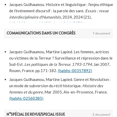
Jacques Guilhaumou. Histoire et linguistique : l'enjeu éthique
de l’événement discursif : la parole des sans.
Essais : revue
interdisciplinaire d'Humanités
, 2024, 2024 (21),
⟨10.4000/essais.13159⟩
.
⟨ensl-04465379⟩
Jacques Guilhaumou. [ CR de lecture ] - Armin Nassehi,
COMMUNICATIONS DANS UN CONGRÈS
7 document
Gesellschaftliche Grundbegriffe. Ein Glossar der
öffentlichen Rede.
Francia-Recensio
, 2024, 2024 (2),
⟨10.11588/frrec.2024.2.105418⟩
.
⟨ensl-04718612⟩
Jacques Guilhaumou, Martine Lapied. Les femmes, actrices
ou victimes de la Terreur ? Surveillance et répression dans le
Jacques Guilhaumou. [ CR de lecture ] - Angelo Odore.
Sud-Est.
Les politiques de la Terreur, 1793-1794
, Jan 2007,
Rivoluzionari in movimento. Ripensare la Rivoluzione
Rouen, France. pp.171-182.
⟨halshs-00357892⟩
francese a Marsiglia tramite la spatial analysis. Roma,
Aracne, 2023.
Annales historiques de la Révolution
Jacques Guilhaumou, Martine Lapied. Genre et Révolution :
française
, 2024, 417 (2024/3),
⟨10.3917/ahrf.417.0243⟩
.
un mode de subversion du récit historique.
Histoire des
⟨ensl-04713079⟩
femmes et du genre
, Mar 2005, Aix-en-Provence, France.
⟨halshs-02560385⟩
Jacques Guilhaumou. Sieyès et la métaphysique de l’évidence
: un parcours bibliographique et critique.
Orages, Littérature
Jacques Guilhaumou. L’exclusion des femmes du savoir
et culture (1760-1830)
, 2023, La couleur de la vérité ?
politique pendant la Révolution française.
Le genre face aux
N°SPÉCIAL DE REVUE/SPECIAL ISSUE
2 document