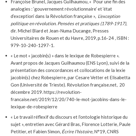
Françoise Brunel, Jacques Guilhaumou, « Pour une fin des
analogies : ‘gouvernement révolutionnaire’ et ‘état
d’exception’ dans la Révolution française »,
L’exception
politique en révolution. Pensées et pratiques (1789-1917)
,
dir. Michel Biard et Jean-Numa Ducange, Presses
Universitaires de Rouen et du Havre, 2019, p.16-24 , ISBN :
979-10-240-1297-1.
« Le mot « jacobin(s) » dans le lexique de Robespierre ».
Avant propos de Jacques Guilhaumou (ENS Lyon), suivi de la
présentation des concordances et collocations de la lexie
jacobin(s) chez Robespierre, par Cesare Vetter et Elisabetta
Gon (Université de Trieste). Révolution française.net, 20
décembre 2019. https://revolution-
francaise.net/2019/12/20/740-le-mot-jacobins-dans-le-
lexique-de-robespierre
« Le travail réflexif du discours et l’ontologie historique du
sujet », entretien avec Gérard Bras, Florence Lotterie, Paule
Petitier, et Fabien Simon,
Écrire l’histoire
, N°19, CNRS