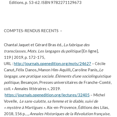
Editions, p. 53-62. ISBN 9782271129673
COMPTES-RENDUS RECENTS –
Chantal Jaquet et Gérard Bras éd.,
La fabrique des
transclasses
,
Mots. Les langages du politique
[En ligne],
119 | 2019, p. 172-175,
URL :
http://journals.openedition.org/mots/24627
– Cécile
Canut
,
Félix Danos
,
Manon Him-Aquilli
,
Caroline Panis
,
Le
langage, une pratique sociale. Éléments d’une sociolinguistique
politique
, Besançon, Presses universitaires de Franche-Comté,
coll. « Annales littéraires », 2019.
https://journals.openedition.org/lectures/32405
– Michel
Vovelle,
Le sans-culotte, sa femme et le diable, suivi de
« mystère à Martigues »
. Aix-en-Provence, Éditions des Lilas,
2018, 156 p., ,,
Annales Historiques de la Révolution française
,