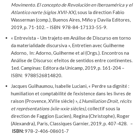
Movimento. El concepto de Revolución en Iberoamérica y el
Atlantico norte (siglos XVII-XX)
, sous la direction Fabio
Wasserman (comp.), Buenos Aires, Miño y Davila Editores,
2019, p. 71-102. – ISBN 978-84-17133-55-9.
« Entrevista – Um trajeto em Análise de Discurso em torno
da materialidade discursiva », Entretien avec Guilherme
Adorno, In: Adorno, Guilherme et al (Orgs.). Encontros na
Análise de Discurso: efeitos de sentidos entre continentes.
1ed. Campinas: Editora da Unicamp, 2019, p. 161-204 –
ISBN: 9788526814820.
Jacques Guilhaumou, Isabelle Luciani, « Perdre sa dignité :
humiliation et comptabilité de l’existence dans les livres de
raison (Provence, XVIIe siècle) »,
L’Humiliation Droit, récits
et représentations (xiie-xxie siècles)
, collectif sous la
direction de Faggion (Lucien), Regina (Christophe), Roger
(Alexandra), Paris, Classiques Garnier, 2019, p. 407-428. –
ISBN:
978-2-406-08601-7