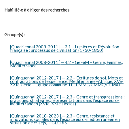
Habilité·e à diriger des recherches
Groupe(s) :
[Quadriennal 2008-2011 ]— 3.1 – Lumières et Révolution
française : processus de civilisation (1750-1850)
[Quadriennal 2008-2011 ]— 4.2 – GeFeM – Genre, Femmes,
Méditerranée
[Quinquennal 2012-2017 ] — 2.2 – Écritures de soi. Mots et
configurations de l’expérience. Méditerranée–Afrique. XVe-
XXIe siècle – Équipe commune TELEMME/CMMC/CEMAF
[Quinquennal 2012-2017 ] — 2.3 – Genre et transgressions :
pratiques, stratégies, représentations dans l’espace euro-
méditerranéen (XVIe-XXIe siècles)
[Quinquennal 2018-2023 ] — 2.3 – Genre, résistance et
innovations sociales dans l’espace euro-méditerranéen en
situation de crise(s) – GECRIS