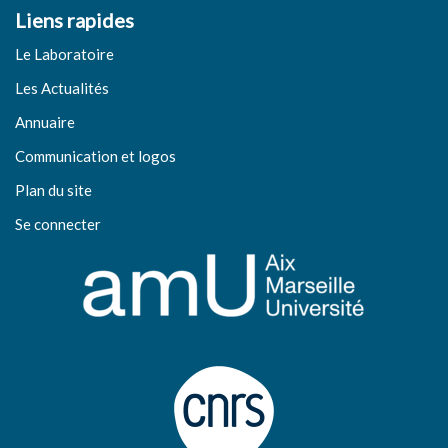
2011, 33, pp.163-182.
⟨10.3917/rfhip.033.0163⟩
.
⟨halshs-
Liens rapides
de Língua Portuguesa
, NEA Editores, pp.110-141, 2017.
00604476⟩
⟨halshs-02549168⟩
Le Laboratoire
Deborah Cohen, Jacques Guilhaumou. Crises et révoltes
Jacques Guilhaumou. 담론 분석은 어디로 가는가 - 담론 형성
Les Actualités
sociales dans l'historiographie de la France contemporaine.
의 관념을 중심으로 [= Où va l’analyse de discours ? Autour
Actuel Marx
, 2010, N° 47, pp.43-53.
Annuaire
de la notion de formation de discursive]. Bak, Geun-Gab.
언
⟨10.3917/amx.047.0043⟩
.
⟨halshs-00495265⟩
어와 소통 - 의미론의 쟁점들 [= Langue et communication : les
Communication et logos
Michel Biard, Jacques Guilhaumou. « La ‘pelle au cul », et
enjeux sémantiques]
, Sowha Publishing Co., pp.163-217,
Plan du site
autres joyeusetés langagières au temps du carnaval
2016.
⟨halshs-01327696⟩
proscrit.
Annales historiques de la Révolution française
,
Se connecter
Jacques Guilhaumou. L’incorporation de l’événement : Michel
2010, Entre scatologie et fantasmes sexuels, le cul et son
Foucault et la généalogie. Luciani, Isabelle; Pietri, Valérie.
imaginaire, 361, pp.33-52.
⟨10.4000/ahrf.11680⟩
.
⟨halshs-
L'incorporation des ancêtres : généalogie, construction du
00522239⟩
présent
, Presses universitaires d'Aix-Marseille, pp.263-289,
Jacques Guilhaumou. Mémoires d'un étudiant en mai 1968 :
2016.
⟨halshs-01418072⟩
le flux des manifestations et le protagoniste de l'événement.
Jacques Guilhaumou. Le travail de l’esprit politique : de
Le Mouvement social
, 2010, 233, pp.165-181.
Condillac au nominalisme politique de Sieyès. Bertrand,
⟨10.3917/lms.233.0165⟩
.
⟨halshs-00544293⟩
Aliénor.
Condillac, philosophe du langage ?
, ENS Éditions,
Jacques Guilhaumou. Les discours de la Révolution française
pp.157-176, 2016.
⟨halshs-01418073⟩