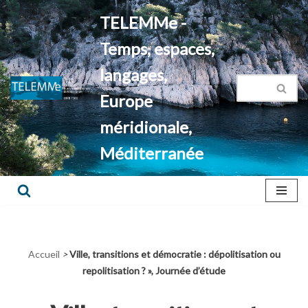
TELEMMe -
Aller
Temps, espaces,
au
contenu
langages,
Europe
méridionale,
Méditerranée
Accueil
>
Ville, transitions et démocratie : dépolitisation ou
repolitisation ? », Journée d’étude