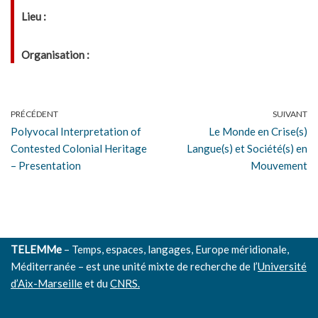
Lieu :
Organisation :
PRÉCÉDENT
SUIVANT
Polyvocal Interpretation of
Le Monde en Crise(s)
Contested Colonial Heritage
Langue(s) et Société(s) en
– Presentation
Mouvement
TELEMMe
– Temps, espaces, langages, Europe méridionale,
Méditerranée – est une unité mixte de recherche de l’
Université
d’Aix-Marseille
et du
CNRS.