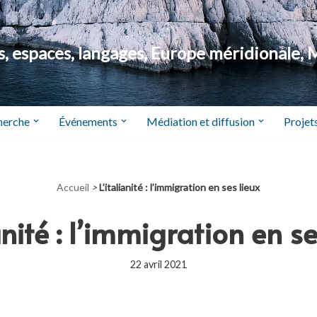
 espaces, langages, Europe méridionale, 
herche
Événements
Médiation et diffusion
Projets
Accueil
>
L’italianité : l’immigration en ses lieux
ianité : l’immigration en se
22 avril 2021