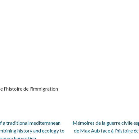
 l'histoire de l'immigration
f a traditional mediterranean
Mémoires de la guerre civile e
ombining history and ecology to
de Max Aub face à l’histoire éc
 sponge hervesting