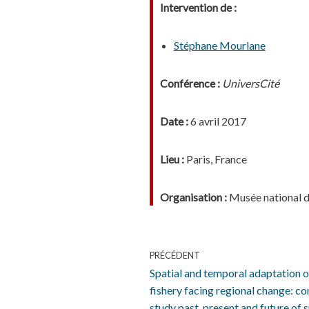
Intervention de :
Stéphane Mourlane
Conférence :
UniversCité
Date :
6 avril 2017
Lieu :
Paris, France
Organisation :
Musée national de
PRÉCÉDENT
Spatial and temporal adaptation o
fishery facing regional change: c
study past, present and future of