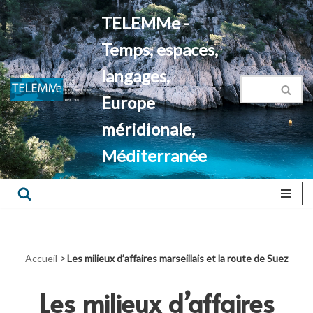
TELEMMe -
Aller
Temps, espaces,
au
contenu
langages,
Europe
méridionale,
Méditerranée
Accueil
>
Les milieux d’affaires marseillais et la route de Suez
Les milieux d’affaires