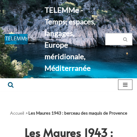
TELEMMe -
Aller
Temps, espaces,
au
contenu
langages,
Europe
méridionale,
Méditerranée
Accueil
>
Les Maures 1943 : berceau des maquis de Provence
Les Maures 1943 :