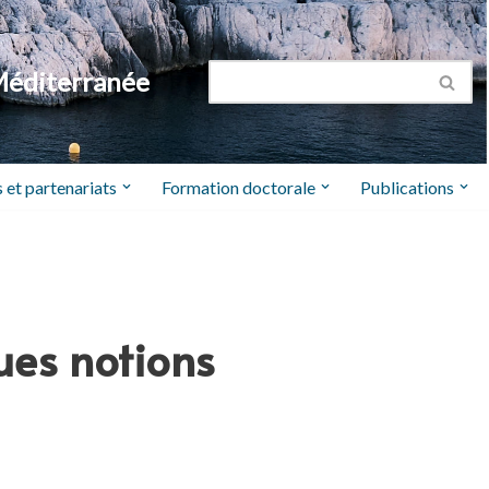
Méditerranée
 et partenariats
Formation doctorale
Publications
ques notions