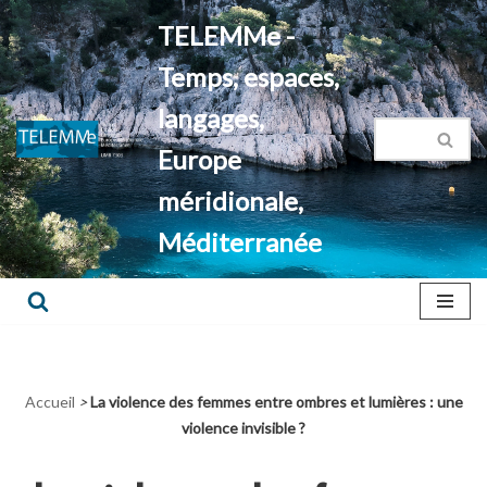
TELEMMe -
Aller
Temps, espaces,
au
contenu
langages,
Europe
méridionale,
Méditerranée
Accueil
>
La violence des femmes entre ombres et lumières : une
violence invisible ?