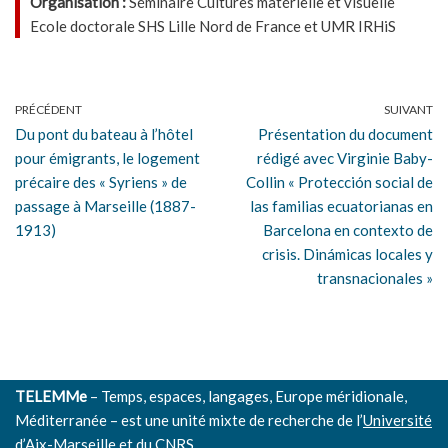
Organisation :
Séminaire Cultures matérielle et visuelle
Ecole doctorale SHS Lille Nord de France et UMR IRHiS
PRÉCÉDENT
SUIVANT
Du pont du bateau à l’hôtel
Présentation du document
pour émigrants, le logement
rédigé avec Virginie Baby-
précaire des « Syriens » de
Collin « Protección social de
passage à Marseille (1887-
las familias ecuatorianas en
1913)
Barcelona en contexto de
crisis. Dinámicas locales y
transnacionales »
TELEMMe
– Temps, espaces, langages, Europe méridionale,
Méditerranée – est une unité mixte de recherche de l’
Université
d’Aix-Marseille
et du
CNRS.