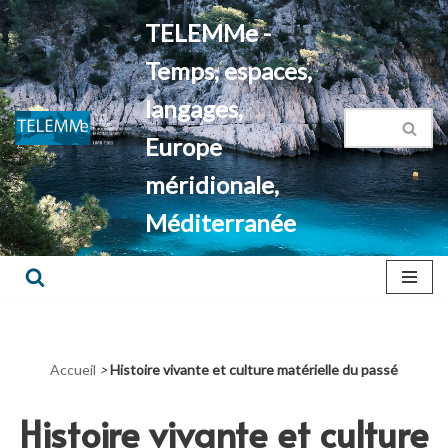
TELEMMe -
Aller
Temps, espaces,
au
contenu
langages,
Europe
méridionale,
Méditerranée
Accueil
>
Histoire vivante et culture matérielle du passé
Histoire vivante et culture