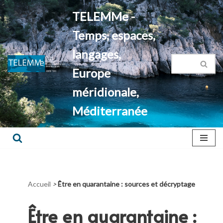
TELEMMe -
Aller
Temps, espaces,
au
contenu
langages,
Europe
méridionale,
Méditerranée
Accueil
>
Être en quarantaine : sources et décryptage
Être en quarantaine :