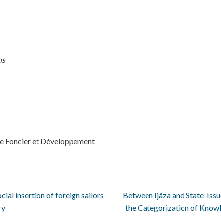
ns
e Foncier et Développement
ial insertion of foreign sailors
Between Ijâza and State-Iss
ry
the Categorization of Kno