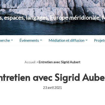
 espaces, langages, Europe méridionale, 
herche
Événements
Médiation et diffusion
Projets
Accueil
>
Entretien avec Sigrid Aubert
ntretien avec Sigrid Aube
23 avril 2021