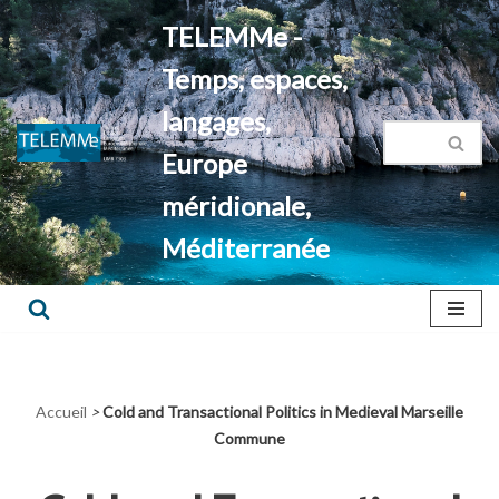
TELEMMe -
Aller
Temps, espaces,
au
contenu
langages,
Europe
méridionale,
Méditerranée
Accueil
>
Cold and Transactional Politics in Medieval Marseille
Commune