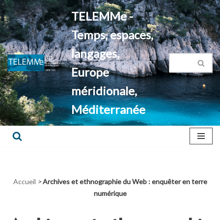
TELEMMe -
Aller
Temps, espaces,
au
contenu
langages,
Europe
méridionale,
Méditerranée
Accueil
>
Archives et ethnographie du Web : enquêter en terre
numérique